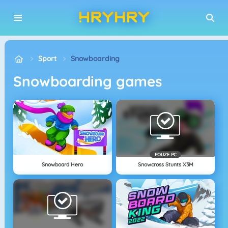
Sport
Snowboarding
Snowboarding games
POUZE PC
Snowboard Hero
Snowcross Stunts X3M