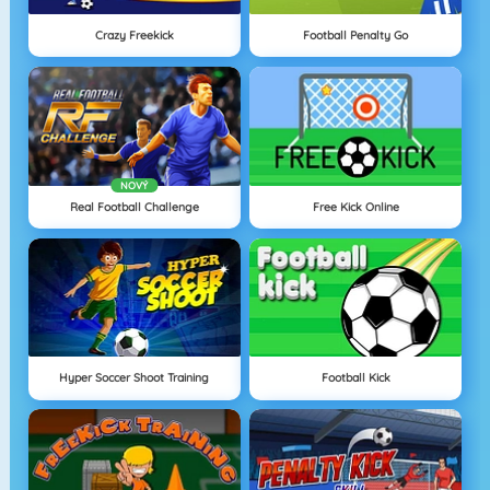
Crazy Freekick
Football Penalty Go
NOVÝ
Real Football Challenge
Free Kick Online
Hyper Soccer Shoot Training
Football Kick