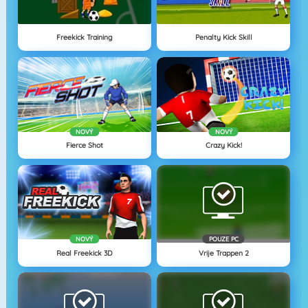
Freekick Training
Penalty Kick Skill
NOVÝ
NOVÝ
Fierce Shot
Crazy Kick!
NOVÝ
POUZE PC
Real Freekick 3D
Vrije Trappen 2