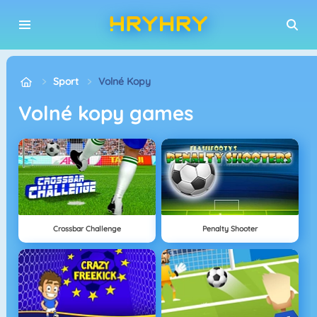
Sport
Volné Kopy
volné kopy games
Crossbar Challenge
Penalty Shooter