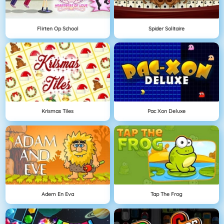
Flirten Op School
Spider Solitaire
Krismas Tiles
Pac Xon Deluxe
Adem En Eva
Tap The Frog