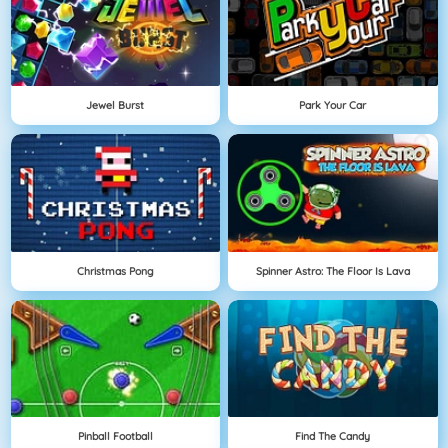
Jewel Burst
Park Your Car
Christmas Pong
Spinner Astro: The Floor Is Lava
Pinball Football
Find The Candy