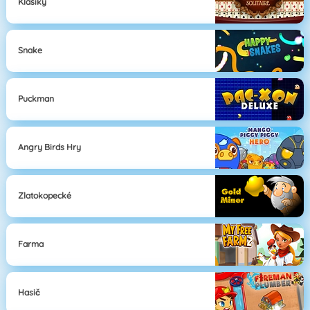
Klasiky
Snake
Puckman
Angry Birds Hry
Zlatokopecké
Farma
Hasič