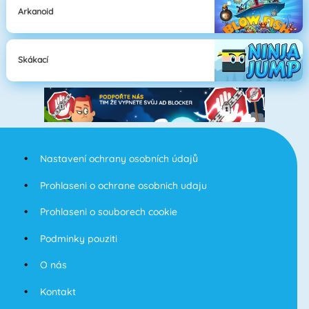
Arkanoid
Skákací
Nastavení ochrany osobních údajů
Prohlaseni o ochrane osobnich udaju
Prohlaseni o souborech cookie
Podminky pouziti
O nás
Kontakt