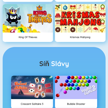
King Of Thieves
Krismas Mahjong
Síň
Slávy
Crescent Solitaire 3
Bubble Shooter