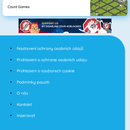
Count Games
Nastavení ochrany osobních údajů
Prohlaseni o ochrane osobnich udaju
Prohlaseni o souborech cookie
Podminky pouziti
O nás
Kontakt
Inzerovat