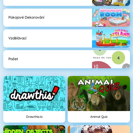
Pokojové Dekorování
Vzdělávací
Počet
Drawthis.io
Animal Quiz