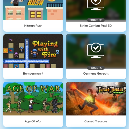
POUZE PC
Hitman Rush
Strike Combat Pixel 3D
POUZE PC
Bomberman 4
Oermens Gevecht
Age Of War
Cursed Treasure