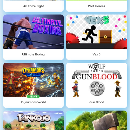
Air Force Fight
Pilot Heroes
Ultimate Boxing
Vex 5
NOVÝ
Dynamons World
Gun Blood