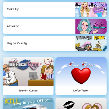
Make Up
Átalakító
Hry Se Zvířaty
Stiekem Kussen
Liefde Tester