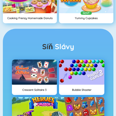
NOVÝ
Cooking Frenzy Homemade Donuts
Yummy Cupcakes
Síň
Slávy
Crescent Solitaire 3
Bubble Shooter