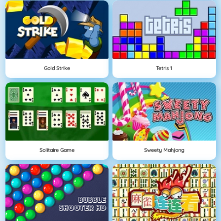
Gold Strike
Tetris 1
Solitaire Game
Sweety Mahjong