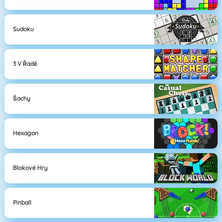
Sudoku
3 V Řadě
Šachy
Hexagon
Blokové Hry
Pinball