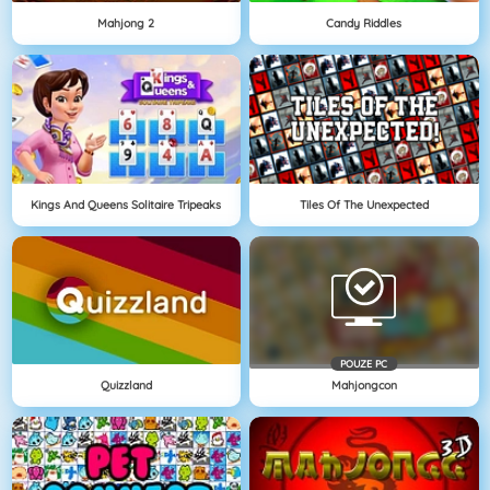
Mahjong 2
Candy Riddles
Kings And Queens Solitaire Tripeaks
Tiles Of The Unexpected
POUZE PC
Quizzland
Mahjongcon