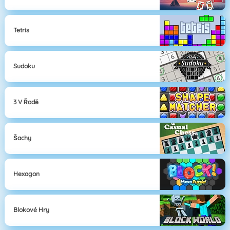
Tetris
Sudoku
3 V Řadě
Šachy
Hexagon
Blokové Hry