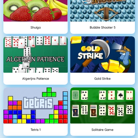
Shuigo
Bubble Shooter 5
Algerijns Patience
Gold Strike
Tetris 1
Solitaire Game