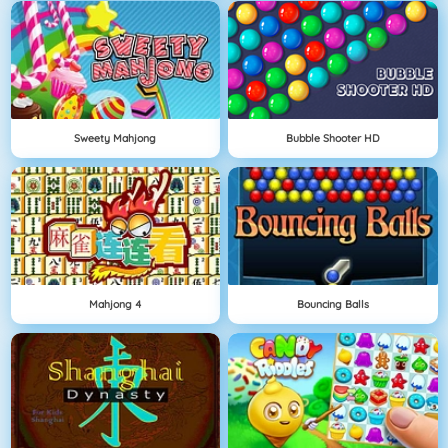
Sweety Mahjong
Bubble Shooter HD
Mahjong 4
Bouncing Balls