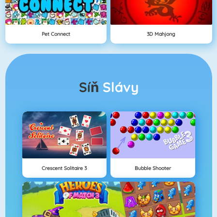
Pet Connect
3D Mahjong
Síň
Slávy
Crescent Solitaire 3
Bubble Shooter