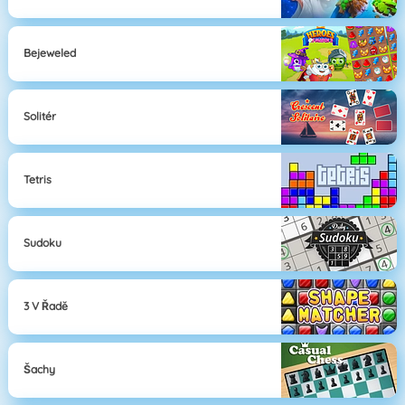
Bejeweled
Solitér
Tetris
Sudoku
3 V Řadě
Šachy