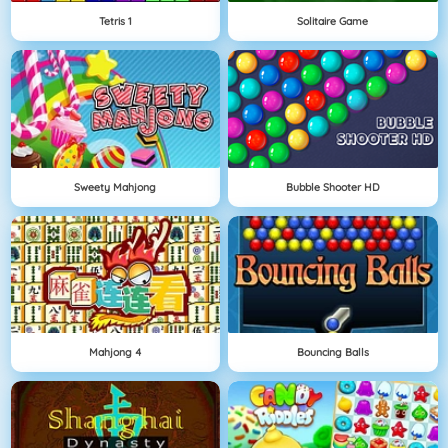
Tetris 1
Solitaire Game
Sweety Mahjong
Bubble Shooter HD
Mahjong 4
Bouncing Balls