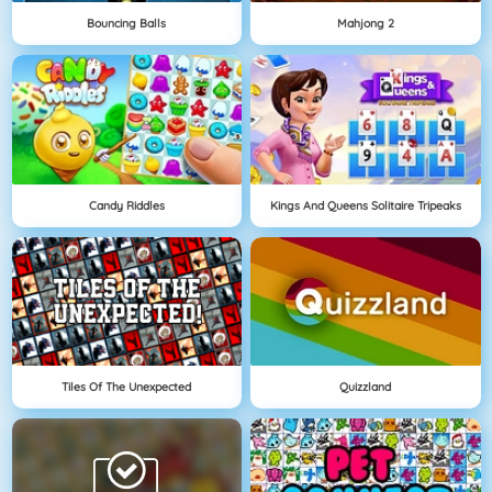
Bouncing Balls
Mahjong 2
Candy Riddles
Kings And Queens Solitaire Tripeaks
Tiles Of The Unexpected
Quizzland