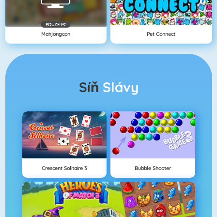
POUZE PC
Mahjongcon
Pet Connect
Síň
Slávy
Crescent Solitaire 3
Bubble Shooter