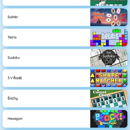
Solitér
Tetris
Sudoku
3 V Řadě
Šachy
Hexagon