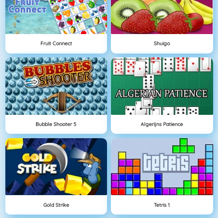
Fruit Connect
Shuigo
Bubble Shooter 5
Algerijns Patience
Gold Strike
Tetris 1