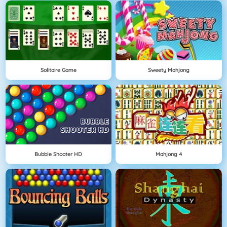
Solitaire Game
Sweety Mahjong
Bubble Shooter HD
Mahjong 4