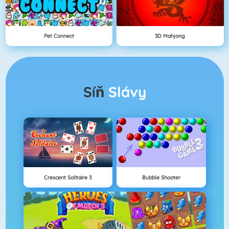
Pet Connect
3D Mahjong
Síň
Slávy
Crescent Solitaire 3
Bubble Shooter