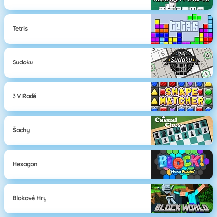
Tetris
Sudoku
3 V Řadě
Šachy
Hexagon
Blokové Hry