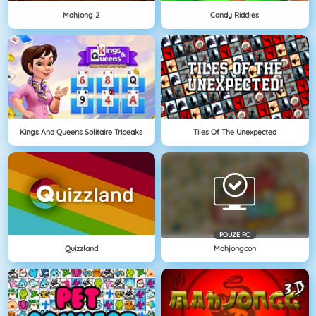
Mahjong 2
Candy Riddles
Kings And Queens Solitaire Tripeaks
Tiles Of The Unexpected
POUZE PC
Quizzland
Mahjongcon