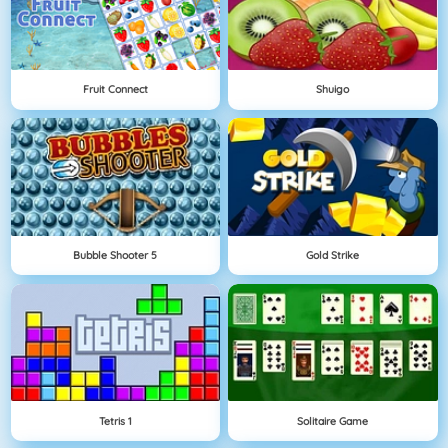
Fruit Connect
Shuigo
Bubble Shooter 5
Gold Strike
Tetris 1
Solitaire Game