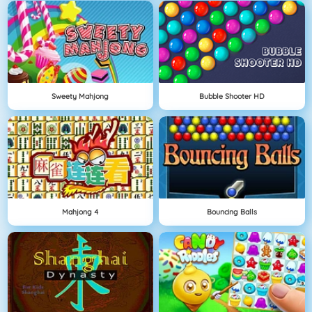
Sweety Mahjong
Bubble Shooter HD
Mahjong 4
Bouncing Balls