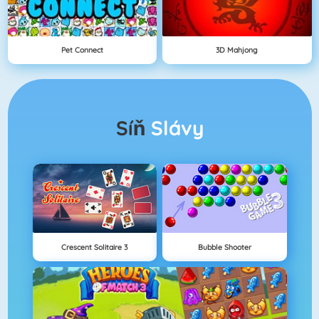
Pet Connect
3D Mahjong
Síň
Slávy
Crescent Solitaire 3
Bubble Shooter