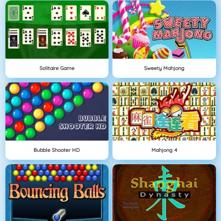
Solitaire Game
Sweety Mahjong
Bubble Shooter HD
Mahjong 4