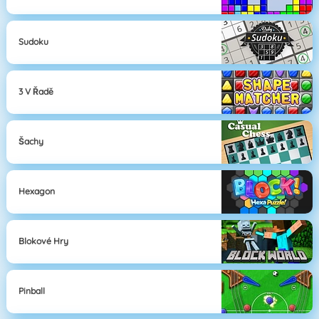
Sudoku
3 V Řadě
Šachy
Hexagon
Blokové Hry
Pinball