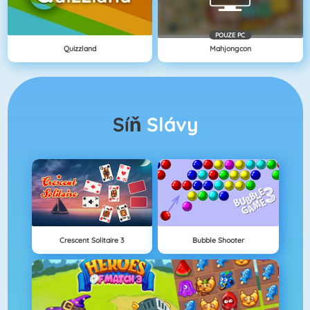
POUZE PC
Quizzland
Mahjongcon
Síň
Slávy
Crescent Solitaire 3
Bubble Shooter