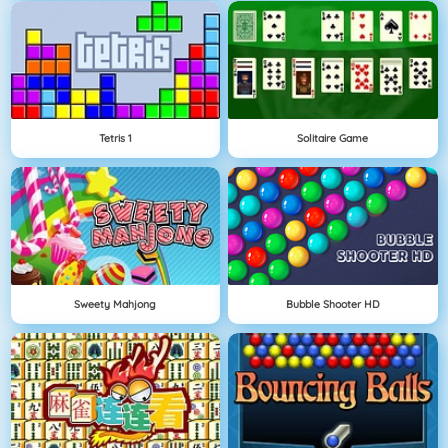
Tetris 1
Solitaire Game
Sweety Mahjong
Bubble Shooter HD