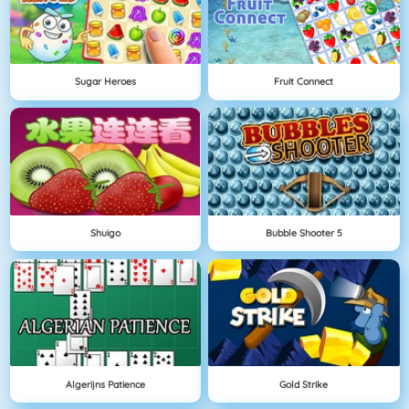
Sugar Heroes
Fruit Connect
Shuigo
Bubble Shooter 5
Algerijns Patience
Gold Strike