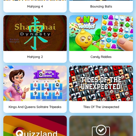
Mahjong 4
Bouncing Balls
Mahjong 2
Candy Riddles
Kings And Queens Solitaire Tripeaks
Tiles Of The Unexpected