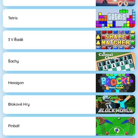
Tetris
3 V Řadě
Šachy
Hexagon
Blokové Hry
Pinball