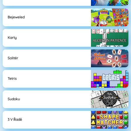
Bejeweled
Karty
Solitér
Tetris
Sudoku
3 V Řadě