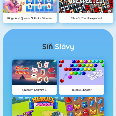
Kings And Queens Solitaire Tripeaks
Tiles Of The Unexpected
Síň
Slávy
Crescent Solitaire 3
Bubble Shooter