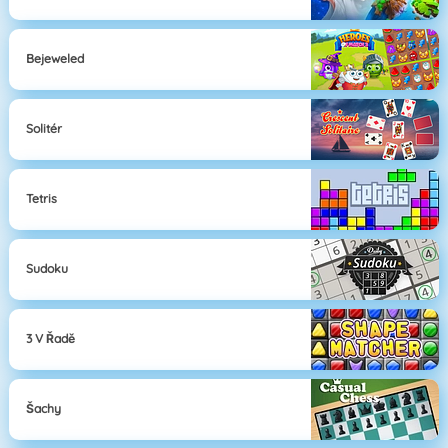
Bejeweled
Solitér
Tetris
Sudoku
3 V Řadě
Šachy