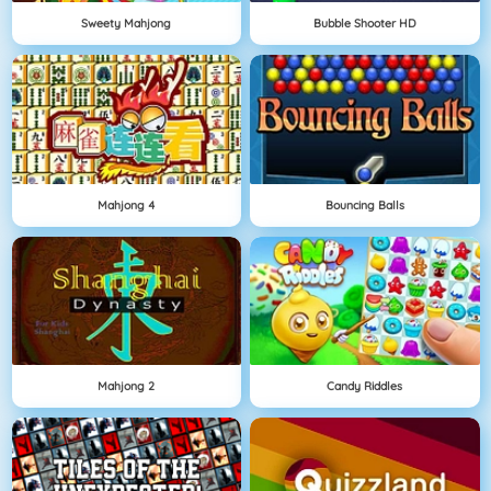
Sweety Mahjong
Bubble Shooter HD
Mahjong 4
Bouncing Balls
Mahjong 2
Candy Riddles