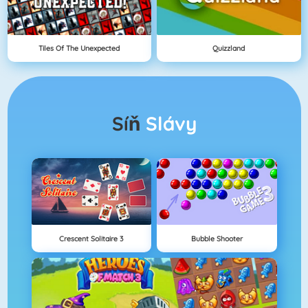
Tiles Of The Unexpected
Quizzland
Síň
Slávy
Crescent Solitaire 3
Bubble Shooter