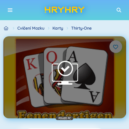
Cvičení Mozku
Karty
Thirty-One
POUZE PC