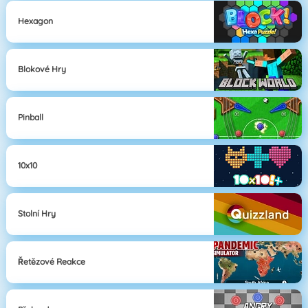
Hexagon
Blokové Hry
Pinball
10x10
Stolní Hry
Řetězové Reakce