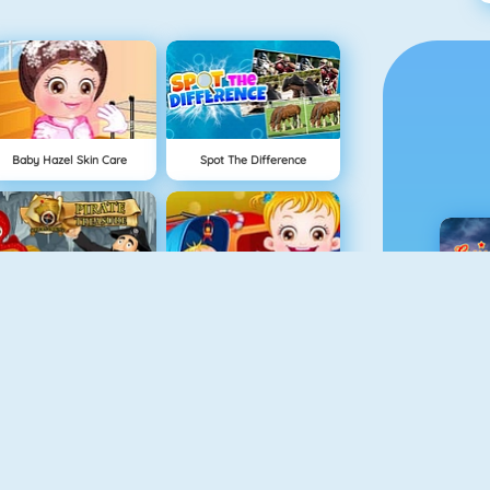
Baby Hazel Skin Care
Spot The Difference
Hidden Objects Pirate Treasure
Baby Hazel Sibling Surprise
C
Baby Hazel Bed Time
Baby Hazel Pet Party