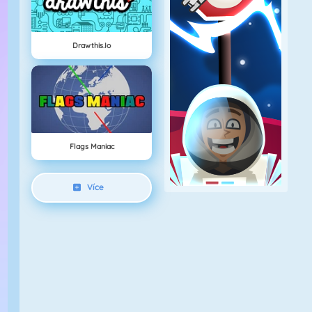
Drawthis.io
Flags Maniac
Více