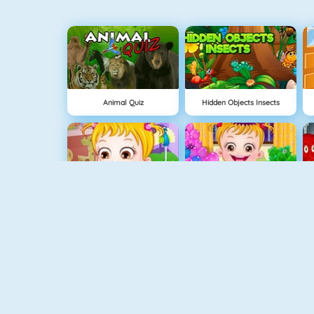
Animal Quiz
Hidden Objects Insects
Baby Hazel Helping Time
Baby Hazel New Year Party
Pirates Hidden Objects
My Room Decor