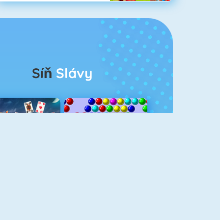
Síň
Slávy
rescent Solitaire 3
Bubble Shooter