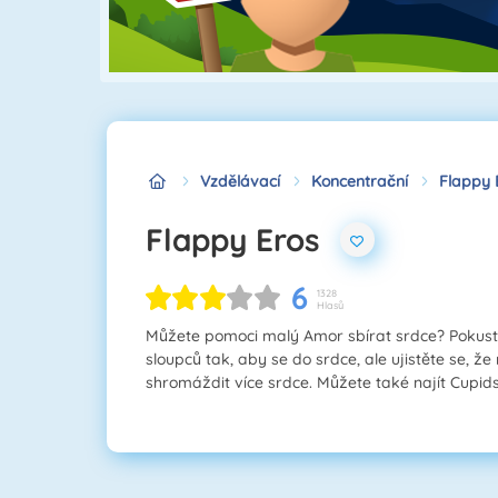
Vzdělávací
Koncentrační
Flappy 
Flappy Eros
6
1328
Hlasů
Můžete pomoci malý Amor sbírat srdce? Pokuste
sloupců tak, aby se do srdce, ale ujistěte se,
shromáždit více srdce. Můžete také najít Cupids š