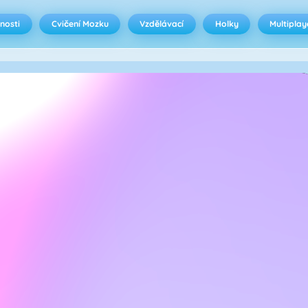
nosti
Cvičení Mozku
Vzdělávací
Holky
Multiplay