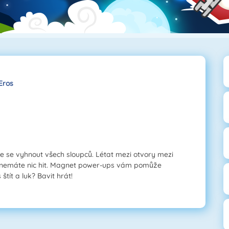
Eros
 se vyhnout všech sloupců. Létat mezi otvory mezi
 že nemáte nic hit. Magnet power-ups vám pomůže
tít a luk? Bavit hrát!