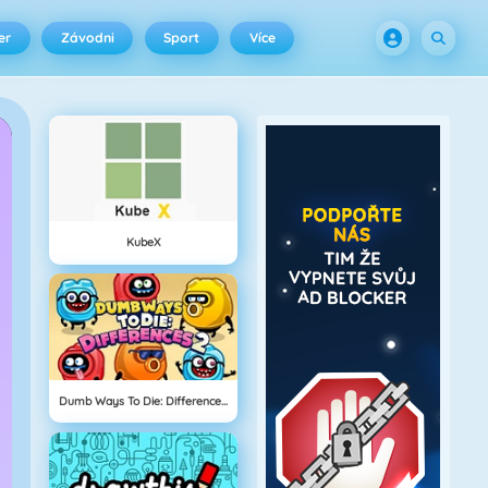
er
Závodni
Sport
Více
KubeX
Dumb Ways To Die: Differences 2