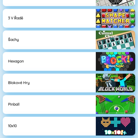
3 V Řadě
Šachy
Hexagon
Blokové Hry
Pinball
10x10