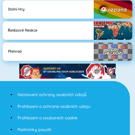
Stolní Hry
Řetězové Reakce
Přehrad
Nastavení ochrany osobních údajů
Prohlaseni o ochrane osobnich udaju
Prohlaseni o souborech cookie
Podminky pouziti