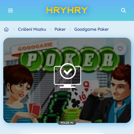
Cvičení Mozku
Poker
Goodgame Poker
POUZE PC