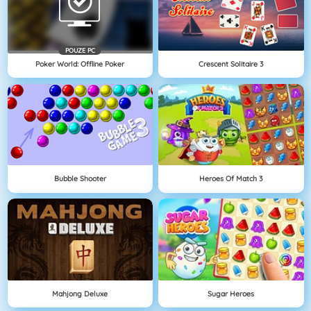
POUZE PC
Poker World: Offline Poker
Crescent Solitaire 3
Bubble Shooter
Heroes Of Match 3
Mahjong Deluxe
Sugar Heroes