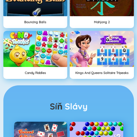
Bouncing Balls
Mahjong 2
Candy Riddles
Kings And Queens Solitaire Tripeaks
Síň
Slávy