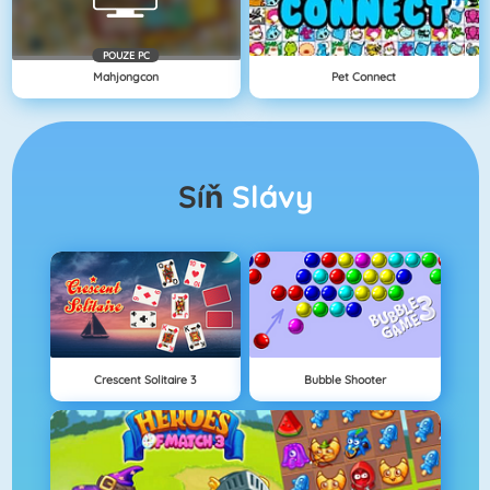
POUZE PC
Mahjongcon
Pet Connect
Síň
Slávy
Crescent Solitaire 3
Bubble Shooter