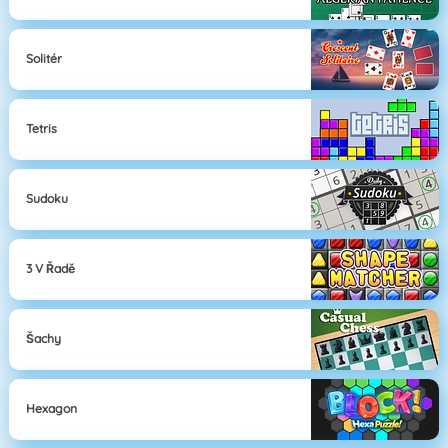
Solitér
Tetris
Sudoku
3 V Řadě
Šachy
Hexagon