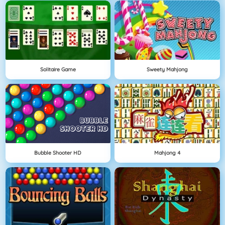
Solitaire Game
Sweety Mahjong
Bubble Shooter HD
Mahjong 4