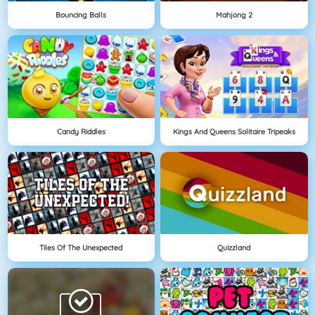
Bouncing Balls
Mahjong 2
Candy Riddles
Kings And Queens Solitaire Tripeaks
Tiles Of The Unexpected
Quizzland