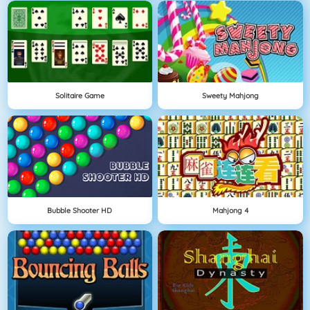
Solitaire Game
Sweety Mahjong
Bubble Shooter HD
Mahjong 4