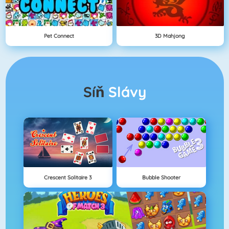
Pet Connect
3D Mahjong
Síň
Slávy
Crescent Solitaire 3
Bubble Shooter