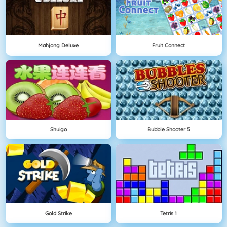
Mahjong Deluxe
Fruit Connect
Shuigo
Bubble Shooter 5
Gold Strike
Tetris 1