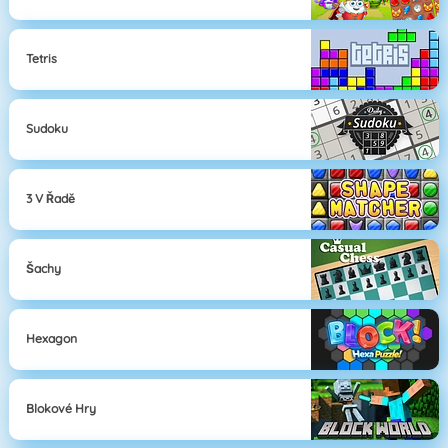
Tetris
Sudoku
3 V Řadě
Šachy
Hexagon
Blokové Hry