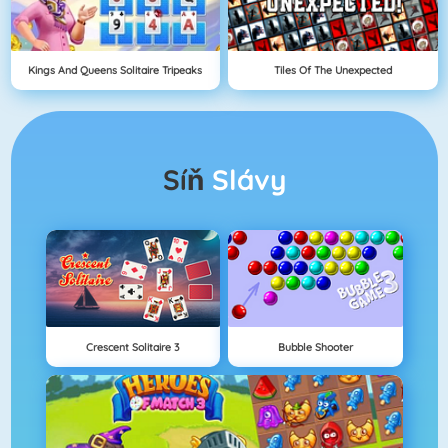
Kings And Queens Solitaire Tripeaks
Tiles Of The Unexpected
Síň
Slávy
Crescent Solitaire 3
Bubble Shooter