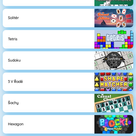
Solitér
Tetris
Sudoku
3 V Řadě
Šachy
Hexagon