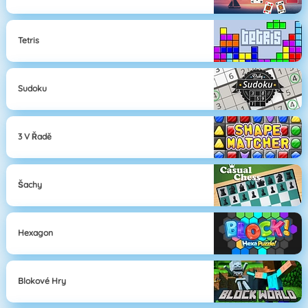
Tetris
Sudoku
3 V Řadě
Šachy
Hexagon
Blokové Hry