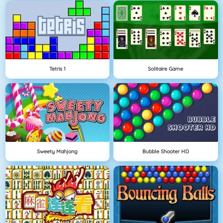
Tetris 1
Solitaire Game
Sweety Mahjong
Bubble Shooter HD