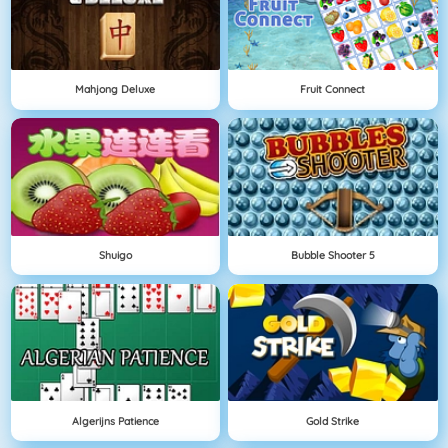
Mahjong Deluxe
Fruit Connect
Shuigo
Bubble Shooter 5
Algerijns Patience
Gold Strike