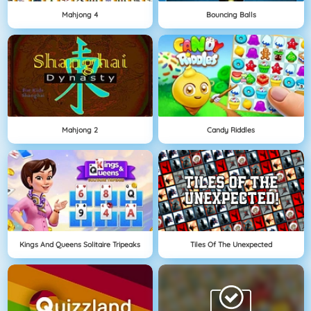
Mahjong 4
Bouncing Balls
Mahjong 2
Candy Riddles
Kings And Queens Solitaire Tripeaks
Tiles Of The Unexpected