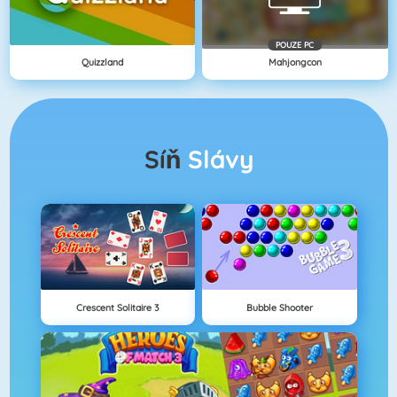
POUZE PC
Quizzland
Mahjongcon
Síň
Slávy
Crescent Solitaire 3
Bubble Shooter