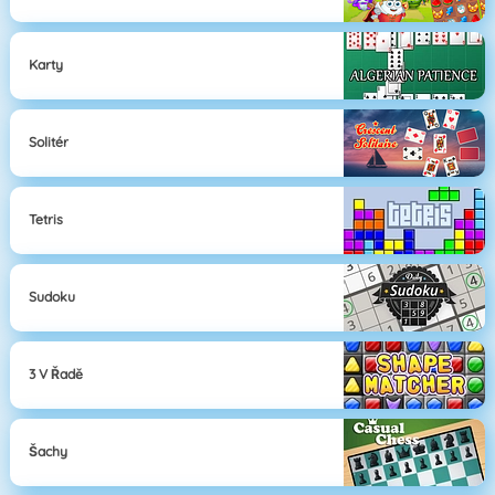
Karty
Solitér
Tetris
Sudoku
3 V Řadě
Šachy