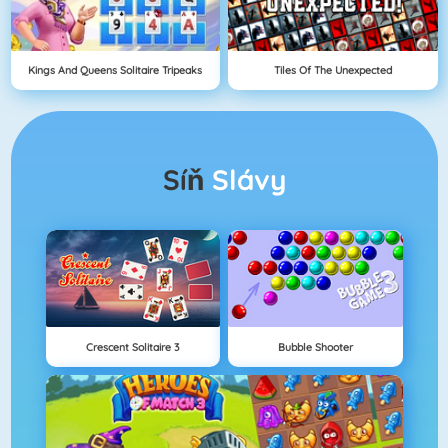
Kings And Queens Solitaire Tripeaks
Tiles Of The Unexpected
Síň
Slávy
Crescent Solitaire 3
Bubble Shooter