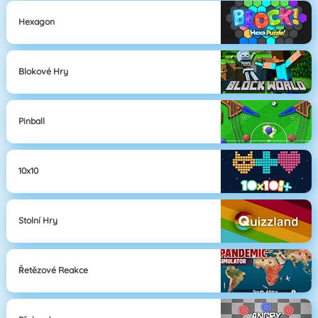
Hexagon
Blokové Hry
Pinball
10x10
Stolní Hry
Řetězové Reakce