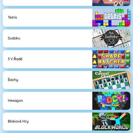
Tetris
Sudoku
3 V Řadě
Šachy
Hexagon
Blokové Hry