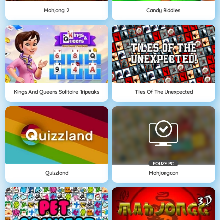
Mahjong 2
Candy Riddles
Kings And Queens Solitaire Tripeaks
Tiles Of The Unexpected
POUZE PC
Quizzland
Mahjongcon