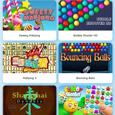
Sweety Mahjong
Bubble Shooter HD
Mahjong 4
Bouncing Balls