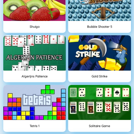
Shuigo
Bubble Shooter 5
Algerijns Patience
Gold Strike
Tetris 1
Solitaire Game