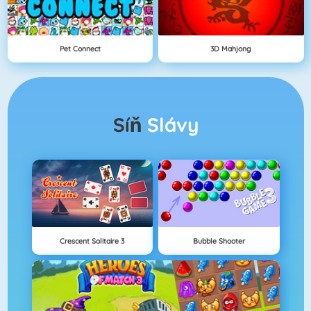
Pet Connect
3D Mahjong
Síň
Slávy
Crescent Solitaire 3
Bubble Shooter