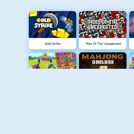
Gold Strike
Tiles Of The Unexpected
Heroes Of Match 3
Mahjong Deluxe
Shuigo
Bubble Shooter 5