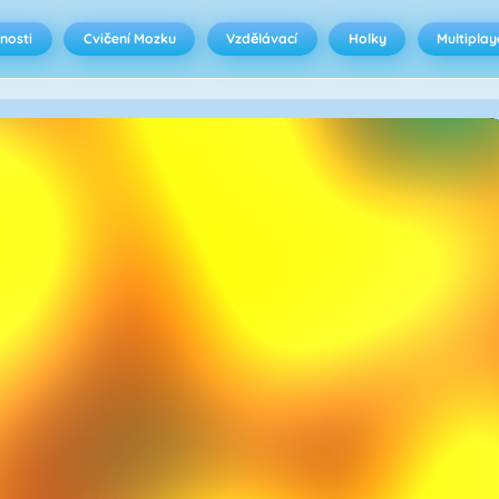
nosti
Cvičení Mozku
Vzdělávací
Holky
Multiplay