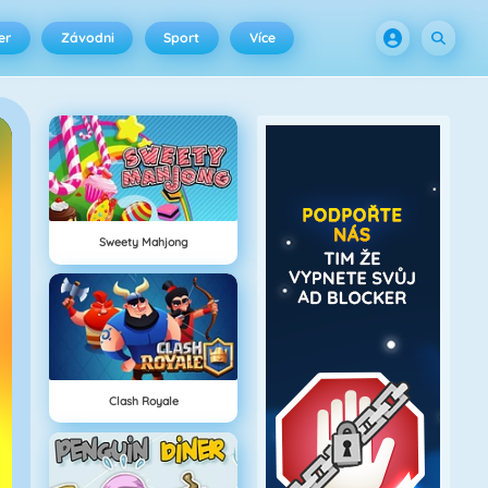
er
Závodni
Sport
Více
Sweety Mahjong
Clash Royale