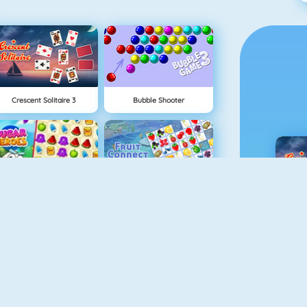
Crescent Solitaire 3
Bubble Shooter
Sugar Heroes
Fruit Connect
C
Algerijns Patience
Tetris 1