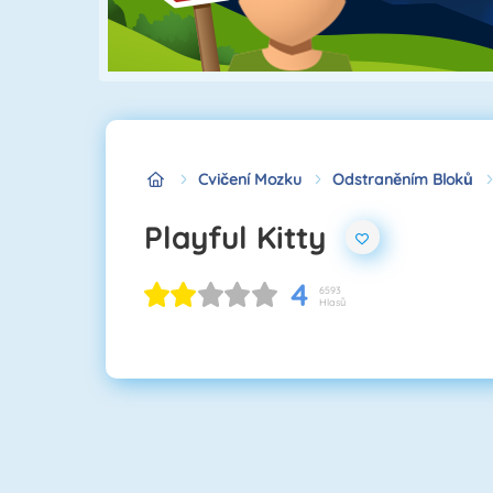
Cvičení Mozku
Odstraněním Bloků
Playful Kitty
4
6593
Hlasů