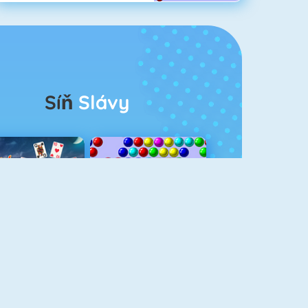
Síň
Slávy
rescent Solitaire 3
Bubble Shooter