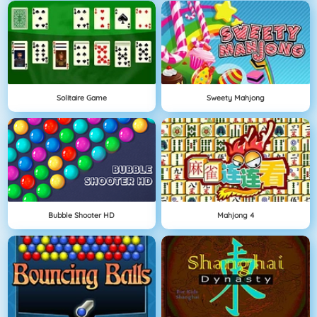
Solitaire Game
Sweety Mahjong
Bubble Shooter HD
Mahjong 4