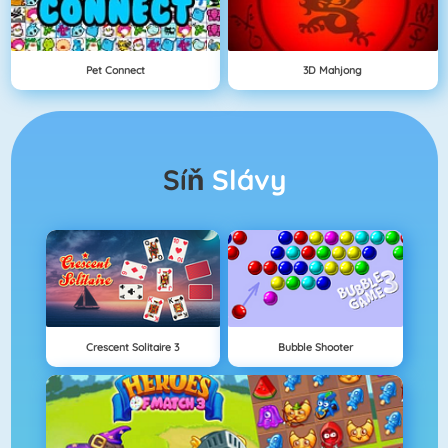
Pet Connect
3D Mahjong
Síň
Slávy
Crescent Solitaire 3
Bubble Shooter