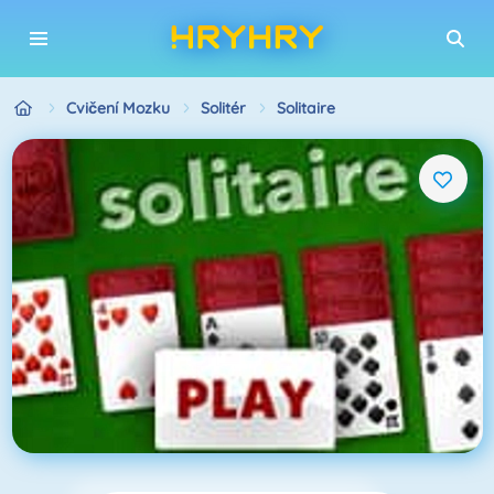
Cvičení Mozku
Solitér
Solitaire