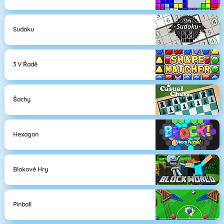
Sudoku
3 V Řadě
Šachy
Hexagon
Blokové Hry
Pinball