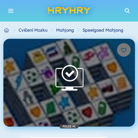
Cvičení Mozku
Mahjong
Speelgoed Mahjong
POUZE PC