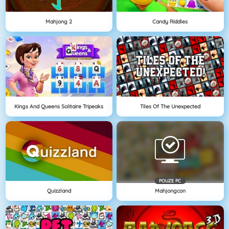
Mahjong 2
Candy Riddles
Kings And Queens Solitaire Tripeaks
Tiles Of The Unexpected
POUZE PC
Quizzland
Mahjongcon