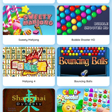
Sweety Mahjong
Bubble Shooter HD
Mahjong 4
Bouncing Balls