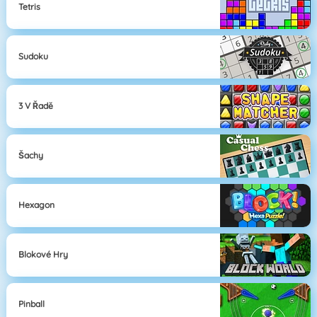
Tetris
Sudoku
3 V Řadě
Šachy
Hexagon
Blokové Hry
Pinball