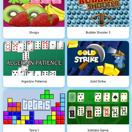
Shuigo
Bubble Shooter 5
Algerijns Patience
Gold Strike
Tetris 1
Solitaire Game