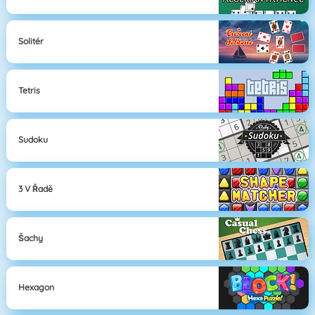
Solitér
Tetris
Sudoku
3 V Řadě
Šachy
Hexagon