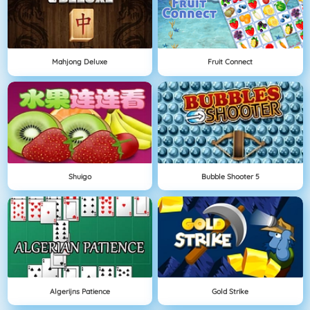
Mahjong Deluxe
Fruit Connect
Shuigo
Bubble Shooter 5
Algerijns Patience
Gold Strike