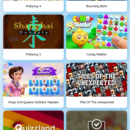
Mahjong 4
Bouncing Balls
Mahjong 2
Candy Riddles
Kings And Queens Solitaire Tripeaks
Tiles Of The Unexpected