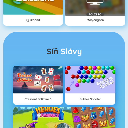
POUZE PC
Quizzland
Mahjongcon
Síň
Slávy
Crescent Solitaire 3
Bubble Shooter