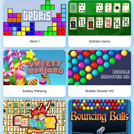
Tetris 1
Solitaire Game
Sweety Mahjong
Bubble Shooter HD