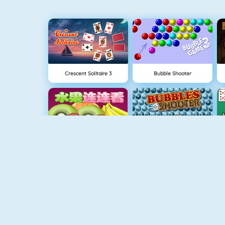
Crescent Solitaire 3
Bubble Shooter
Shuigo
Bubble Shooter 5
Tetris 1
Solitaire Game