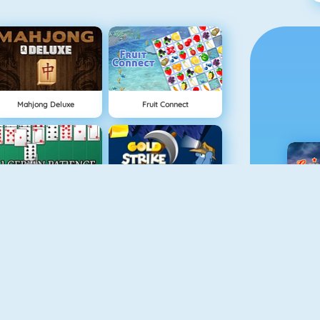
Mahjong Deluxe
Fruit Connect
Algerijns Patience
Gold Strike
C
Sweety Mahjong
Bubble Shooter HD