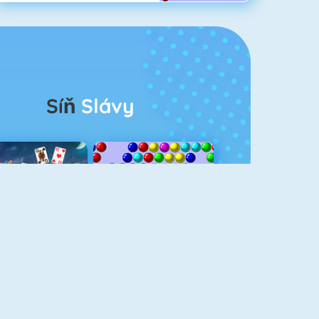
Síň
Slávy
rescent Solitaire 3
Bubble Shooter