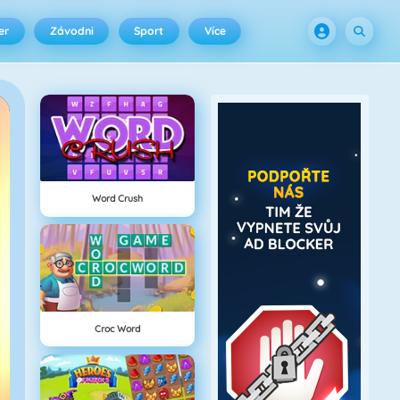
er
Závodni
Sport
Více
Word Crush
Croc Word