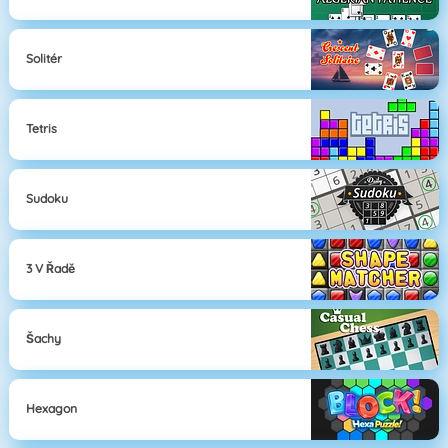
Solitér
Tetris
Sudoku
3 V Řadě
Šachy
Hexagon