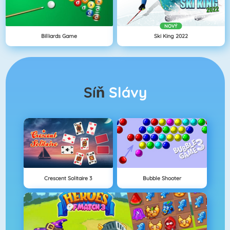
NOVÝ
Billiards Game
Ski King 2022
Síň
Slávy
Crescent Solitaire 3
Bubble Shooter