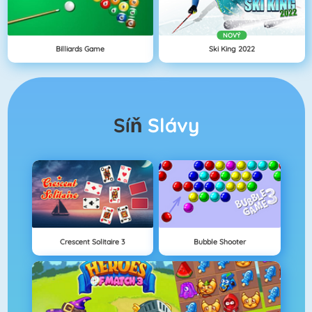
NOVÝ
Billiards Game
Ski King 2022
Síň
Slávy
Crescent Solitaire 3
Bubble Shooter