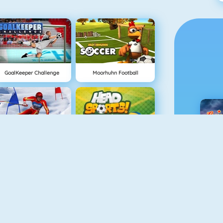
GoalKeeper Challenge
Moorhuhn Football
Slalom Ski Simulator
Head Sports Volleyball
C
Rack'Em 8 Ball Pool
Footgolf Evolution