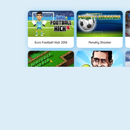
Euro Football Kick 2016
Penalty Shooter
Minigolf World
Puppet Tennis
Soccerdown Euro Cup 2016
Foot Chinko: Euro 2016