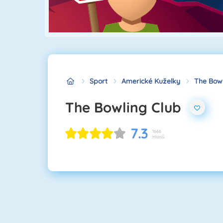
Sport
Americké Kuželky
The Bowl
The Bowling Club
7.3
1666
Hlasů