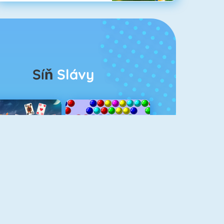
Síň
Slávy
rescent Solitaire 3
Bubble Shooter