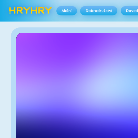
Akční
Dobrodružství
Doved